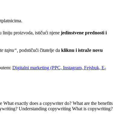
tplatnicima.
 liniju proizvoda, ističući njene
jedinstvene prednosti i
te tajnu“,
podstičući čitatelje da
kliknu i istraže novu
utem:
Digitalni marketing (PPC, Instagram, Fejsbuk, E-