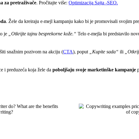
na za pretraživače
. Pročitajte više:
Optimizacija Sajta -SEO.
oda
. Žele da kreiraju e-mejl kampanju kako bi je promovisali svojim pre
to je
„Otkrijte tajnu besprekorne kože.“
Telo e-mejla bi predstavilo novu
vršiti snažnim pozivom na akciju (
CTA
), poput
„Kupite sada“
ili
„Otkrij
e i preduzeća koja žele da
poboljšaju svoje marketinške kampanje
p