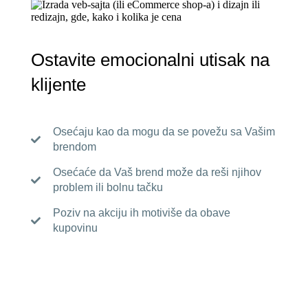
Ostavite emocionalni utisak na
klijente
Osećaju kao da mogu da se povežu sa Vašim
brendom
Osećaće da Vaš brend može da reši njihov
problem ili bolnu tačku
Poziv na akciju ih motiviše da obave
kupovinu