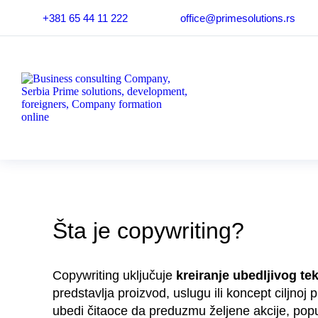
+381 65 44 11 222
office@primesolutions.rs
Šta je copywriting?
Copywriting uključuje
kreiranje ubedljivog te
predstavlja proizvod, uslugu ili koncept ciljnoj p
ubedi čitaoce da preduzmu željene akcije, pop