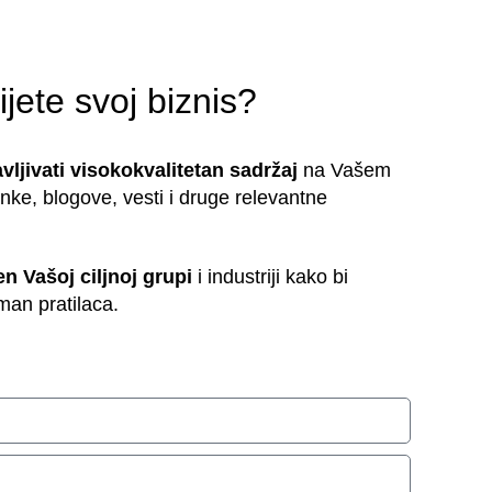
ijete svoj biznis?
vljivati visokokvalitetan sadržaj
na Vašem
anke, blogove, vesti i druge relevantne
n Vašoj ciljnoj grupi
i industriji kako bi
man pratilaca.