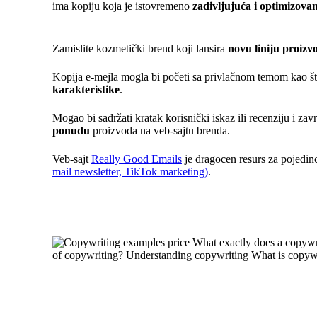
ima kopiju koja je istovremeno
zadivljujuća i optimizova
Zamislite kozmetički brend koji lansira
novu liniju proizv
Kopija e-mejla mogla bi početi sa privlačnom temom kao š
karakteristike
.
Mogao bi sadržati kratak korisnički iskaz ili recenziju i za
ponudu
proizvoda na veb-sajtu brenda.
Veb-sajt
Really Good Emails
je dragocen resurs za pojedinc
mail newsletter, TikTok marketing)
.