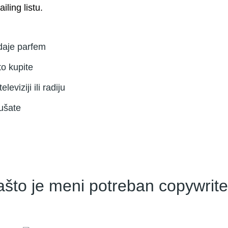
iling listu.
odaje parfem
to kupite
eviziji ili radiju
lušate
ašto je meni potreban copywrite