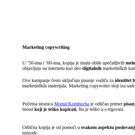
Marketing copywriting
U ’50-ima i ’60-ima, kopija je imala oblik upečatljivih
melo
objavljuju na internetu kao deo
digitalnih
marketinških ka
Ove kampanje često uključuju pisanje vodiča za
identitet
marketinških materijala. Marketing copywriter stoji iza sadr
Početna stranica
Mortal Kombucha
je odličan primer
pisan
brend
koji je teško kopirati
, što je teško u e-trgovini.
Odlična kopija je od pomoći u
svakom aspektu poslovanj
epizode.