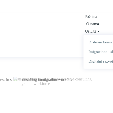
Početna
O nama
Usluge
Blog i vesti
Poslovni konsa
Kontakt
Imigracione us
English 🇬🇧
Digitalni razvoj