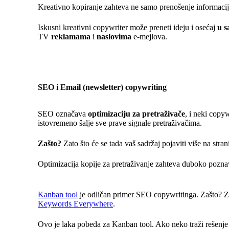
Kreativno kopiranje zahteva ne samo prenošenje informacija
Iskusni kreativni copywriter može preneti ideju i osećaj
u s
TV
reklamama
i
naslovima
e-mejlova.
SEO i Email (newsletter) copywriting
SEO označava
optimizaciju za pretraživače
, i neki copy
istovremeno šalje sve prave signale pretraživačima.
Zašto?
Zato što će se tada vaš sadržaj pojaviti više na stra
Optimizacija kopije za pretraživanje zahteva duboko pozn
Kanban tool
je odličan primer SEO copywritinga. Zašto? Zat
Keywords Everywhere
.
Ovo je laka pobeda za Kanban tool. Ako neko traži rešenje