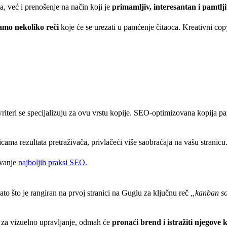
, već i prenošenje na način koji je
primamljiv, interesantan i pamtlj
amo nekoliko reči
koje će se urezati u pamćenje čitaoca. Kreativni co
writeri se specijalizuju za ovu vrstu kopije. SEO-optimizovana kopija pa
nicama rezultata pretraživača, privlačeći više saobraćaja na vašu stranicu
avanje
najboljih praksi SEO.
o što je rangiran na prvoj stranici na Guglu za ključnu reč
„kanban so
 za vizuelno upravljanje, odmah će
pronaći brend i istražiti njegove 