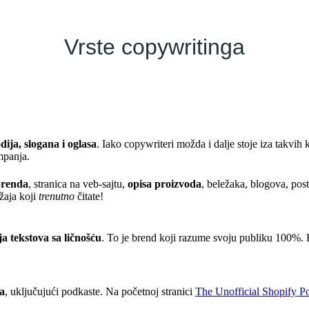
Vrste copywritinga
dija, slogana i oglasa
. Iako copywriteri možda i dalje stoje iza takvih 
mpanja.
 brenda
, stranica na veb-sajtu,
opisa proizvoda
, beležaka, blogova, po
žaja koji
trenutno
čitate!
ja tekstova sa ličnošću
. To je brend koji razume svoju publiku 100%. Ko
a
, uključujući podkaste. Na početnoj stranici
The Unofficial Shopify P