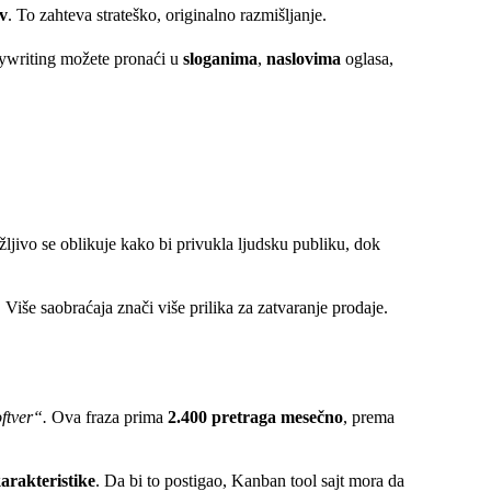
iv
. To zahteva strateško, originalno razmišljanje.
pywriting možete pronaći u
sloganima
,
naslovima
oglasa,
žljivo se oblikuje kako bi privukla ljudsku publiku, dok
. Više saobraćaja znači više prilika za zatvaranje prodaje.
ftver“.
Ova fraza prima
2.400 pretraga mesečno
, prema
karakteristike
. Da bi to postigao, Kanban tool sajt mora da