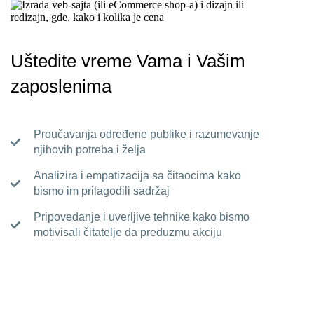
Uštedite vreme Vama i Vašim
zaposlenima
Proučavanja određene publike i razumevanje
njihovih potreba i želja
Analizira i empatizacija sa čitaocima kako
bismo im prilagodili sadržaj
Pripovedanje i uverljive tehnike kako bismo
motivisali čitatelje da preduzmu akciju