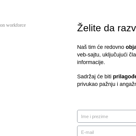
Želite da razv
Naš tim će redovno
obja
veb-sajtu, uključujući čl
informacije.
Sadržaj će biti
prilagođe
privukao pažnju i angaž