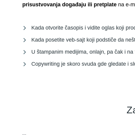
prisustvovanja događaju ili pretplate
na e-ma
Kada otvorite časopis i vidite oglas koji pr
Kada posetite veb-sajt koji podstiče da neš
U štampanim medijima, onlajn, pa čak i na tel
Copywriting je skoro svuda gde gledate i s
Z