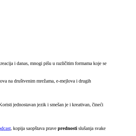
kreacija i danas, mnogi pišu u različitim formama koje se
stova na društvenim mrežama, e-mejlova i drugih
risti jednostavan jezik i smešan je i kreativan, čineći
odcast
, kopija saopštava prave
prednosti
slušanja svake