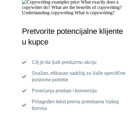
Pretvorite potencijalne klijente
u kupce
Cilj je da ljudi preduzmu akciju
Snažan, efikasan sadržaj za Vaše specifične
poslovne potrebe
Povećanja prodaje i konverzija
Prilagođen tekst prema potrebama Vašeg
biznisa